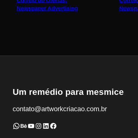
Correio de Ofertas:
Correio
Newspaper Advertising
Newspa
Um remédio para mesmice
contato@artworkcriacao.com.br
WhatsApp
Behance
Youtube
Instagram
LinkedIn
Facebook