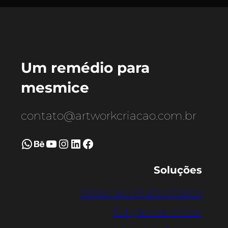
Um remédio para
mesmice
contato@artworkcriacao.com.br
WhatsApp
Behance
Youtube
Instagram
LinkedIn
Facebook
Soluções
Materiais Publicitários
Edição de Vídeo