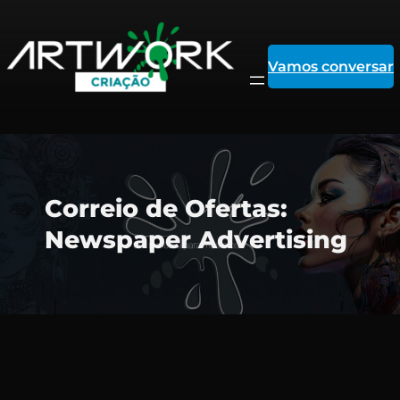
Vamos conversar
Pular
Correio de Ofertas:
para
Newspaper Advertising
o
conteúdo