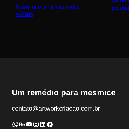
Como t
Como não errar nas redes
produt
sociais
Um remédio para mesmice
contato@artworkcriacao.com.br
WhatsApp
Behance
Youtube
Instagram
LinkedIn
Facebook