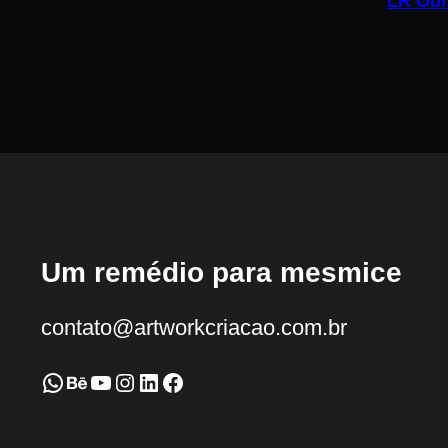
LR Obr
Um remédio para mesmice
contato@artworkcriacao.com.br
WhatsApp
Behance
Youtube
Instagram
LinkedIn
Facebook