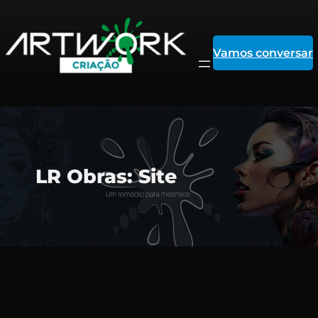
Vamos conversar
Pular
LR Obras: Site
para
o
conteúdo