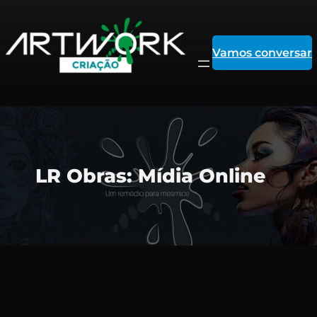
Vamos conversar
Pular
LR Obras: Mídia Online
para
o
conteúdo