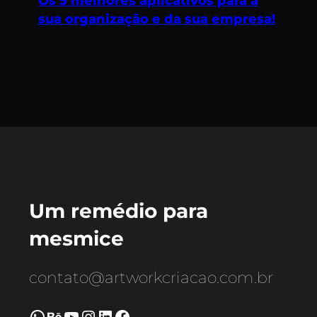
Os 5 melhores aplicativos para a
sua organização e da sua empresa!
Um remédio para
mesmice
contato@artworkcriacao.com.br
WhatsApp
Behance
Youtube
Instagram
LinkedIn
Facebook