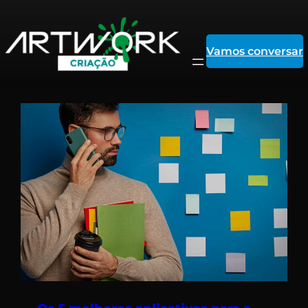
Pular
Vamos conversar
para
o
conteúdo