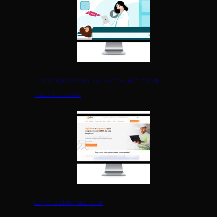
DoctorAssistant.ai: Vídeo Animado
Institucional
GAP Sistemas: Site