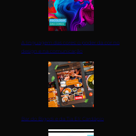
A linguagem das cores: o poder da cor no
design e na comunicação
Bar do Bigodi e da Tia Eli: Cardápio