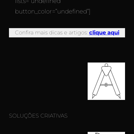
lists=”undefined”
button_color=”undefined”]
Confira mais dicas e artigos:
clique aqui
SOLUÇÕES CRIATIVAS