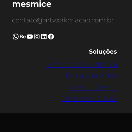
mesmice
contato@artworkcriacao.com.br
WhatsApp
Behance
Youtube
Instagram
LinkedIn
Facebook
Soluções
Materiais Publicitários
Edição de Vídeo
Motion Design
Identidade Visual