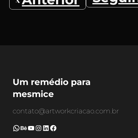
Um remédio para
mesmice
contato@artworkcriacao.com.br
WhatsApp
Behance
Youtube
Instagram
LinkedIn
Facebook