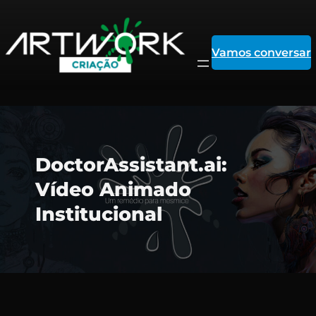
Vamos conversar
Pular
DoctorAssistant.ai:
para
Vídeo Animado
Institucional
o
conteúdo