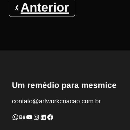
Anterior
Um remédio para mesmice
contato@artworkcriacao.com.br
WhatsApp
Behance
Youtube
Instagram
LinkedIn
Facebook