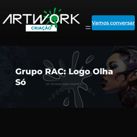
Vamos conversar
Pular
Grupo RAC: Logo Olha
para
Só
o
conteúdo