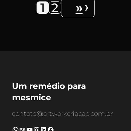
1
2
»
Um remédio para
mesmice
contato@artworkcriacao.com.br
WhatsApp
Behance
Youtube
Instagram
LinkedIn
Facebook