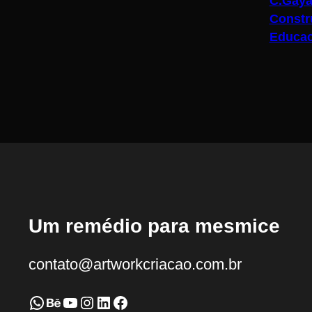
C.Gaya
Constr
Educac
Um remédio para mesmice
contato@artworkcriacao.com.br
WhatsApp
Behance
Youtube
Instagram
LinkedIn
Facebook