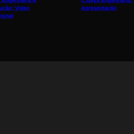
 Engenharia &
C.Gaya Engenharia:
ução: Vídeo
Apresentação
ional