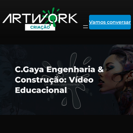
Vamos conversar
Pular
C.Gaya Engenharia &
para
Construção: Vídeo
Educacional
o
conteúdo