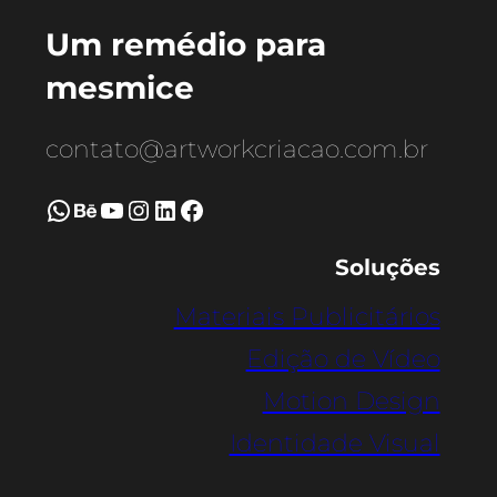
Um remédio para
mesmice
contato@artworkcriacao.com.br
WhatsApp
Behance
Youtube
Instagram
LinkedIn
Facebook
Soluções
Materiais Publicitários
Edição de Vídeo
Motion Design
Identidade Visual