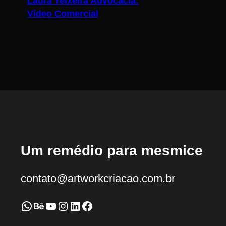
Laura Teixeira Advocacia:
Vídeo Comercial
Um remédio para mesmice
contato@artworkcriacao.com.br
WhatsApp
Behance
Youtube
Instagram
LinkedIn
Facebook