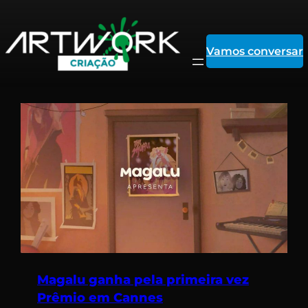
Pular
Vamos conversar
para
o
conteúdo
Magalu ganha pela primeira vez
Prêmio em Cannes