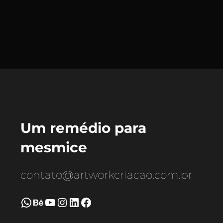
Um remédio para
mesmice
contato@artworkcriacao.com.br
WhatsApp
Behance
Youtube
Instagram
LinkedIn
Facebook