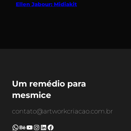
Ellen Jabour: Midiakit
Um remédio para
mesmice
contato@artworkcriacao.com.br
WhatsApp
Behance
Youtube
Instagram
LinkedIn
Facebook