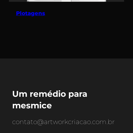
Plotagens
Um remédio para
mesmice
contato@artworkcriacao.com.br