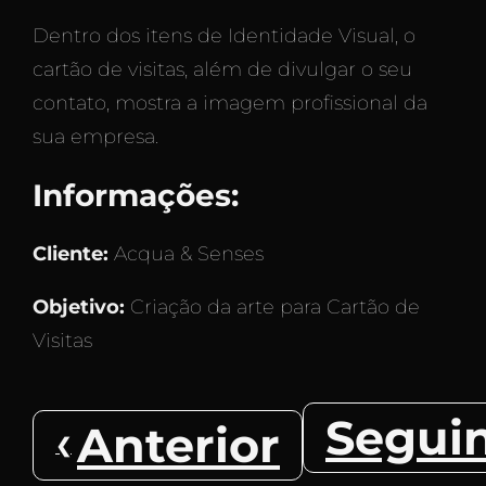
Dentro dos itens de Identidade Visual, o
cartão de visitas, além de divulgar o seu
contato, mostra a imagem profissional da
sua empresa.
Informações:
Cliente:
Acqua & Senses
Objetivo:
Criação da arte para Cartão de
Visitas
Segui
Anterior