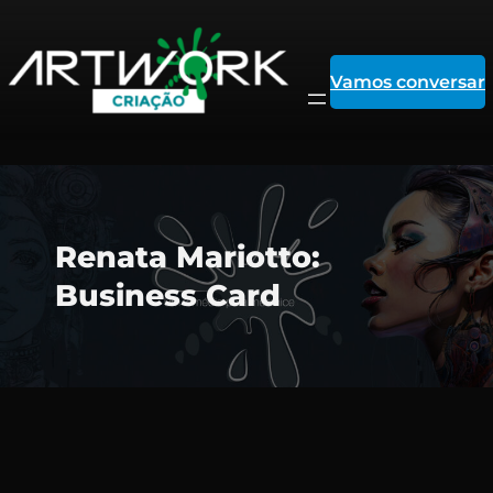
Vamos conversar
Pular
Renata Mariotto:
para
Business Card
o
conteúdo