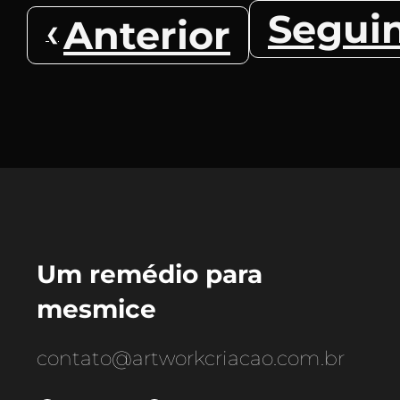
Segui
Anterior
Um remédio para
mesmice
contato@artworkcriacao.com.br