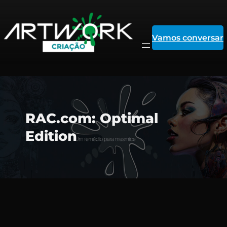
Vamos conversar
Pular
RAC.com: Optimal
para
Edition
o
conteúdo