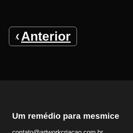
Anterior
Um remédio para mesmice
contato@artworkcriacao.com.br