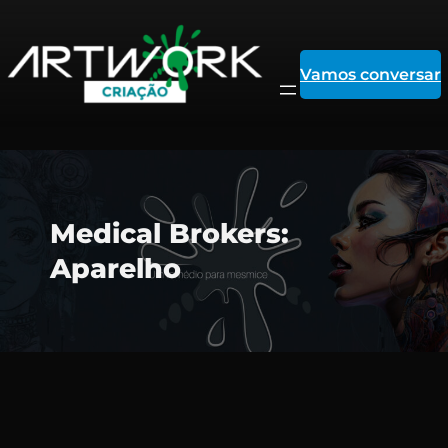
Vamos conversar
Pular
Medical Brokers:
para
Aparelho
o
conteúdo