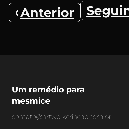
Segui
Anterior
Um remédio para
mesmice
contato@artworkcriacao.com.br