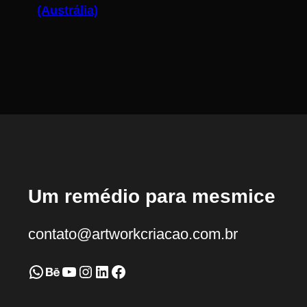
(Austrália)
Um remédio para mesmice
contato@artworkcriacao.com.br
WhatsApp
Behance
Youtube
Instagram
LinkedIn
Facebook