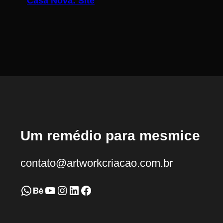
Casa Nova: Site
Um remédio para mesmice
contato@artworkcriacao.com.br
WhatsApp
Behance
Youtube
Instagram
LinkedIn
Facebook