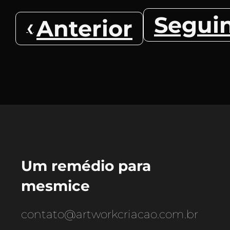
Segui
Anterior
Um remédio para
mesmice
contato@artworkcriacao.com.br