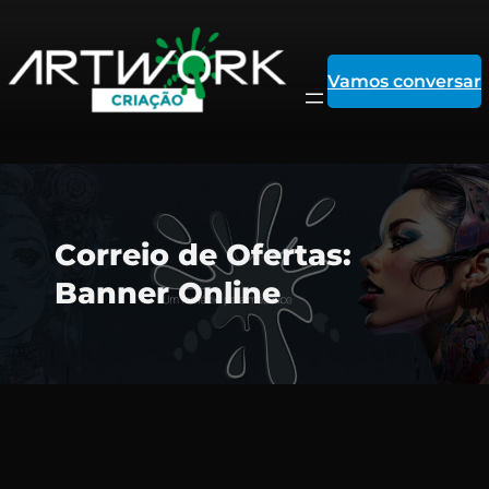
Vamos conversar
Pular
Correio de Ofertas:
para
Banner Online
o
conteúdo