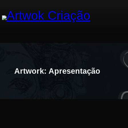
Pular
Artwork: Apresentação
para
o
conteúdo